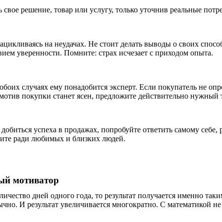
свое решение, товар или услугу, только уточнив реальные потр
зацикливаясь на неудачах. Не стоит делать выводы о своих спосо
вием уверенности. Помните: страх исчезает с приходом опыта.
 обоих случаях ему понадобится эксперт. Если покупатель не опр
й мотив покупки станет ясен, предложите действительно нужный т
 добиться успеха в продажах, попробуйте ответить самому себе, 
живите ради любимых и близких людей.
ый мотиватор
ичество дней одного года, то результат получается именно таким
ычно. И результат увеличивается многократно. С математикой н