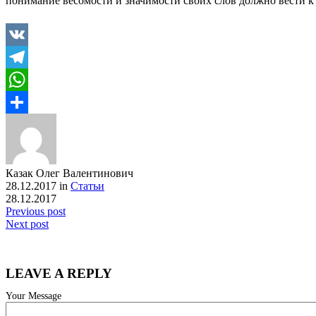
понимание весомости и значимости своих слов должно вести к
VK
Telegram
WhatsApp
Отправить
Казак Олег Валентинович
28.12.2017 in
Статьи
28.12.2017
Previous post
Next post
LEAVE A REPLY
Your Message