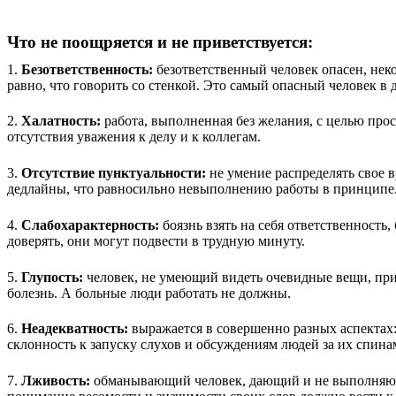
Что не поощряется и не приветствуется:
1.
Безответственность:
безответственный человек опасен, неко
равно, что говорить со стенкой. Это самый опасный человек в д
2.
Халатность:
работа, выполненная без желания, с целью прост
отсутствия уважения к делу и к коллегам.
3.
Отсутствие пунктуальности:
не умение распределять свое в
дедлайны, что равносильно невыполнению работы в принципе. 
4.
Слабохарактерность:
боязнь взять на себя ответственность
доверять, они могут подвести в трудную минуту.
5.
Глупость:
человек, не умеющий видеть очевидные вещи, прин
болезнь. А больные люди работать не должны.
6.
Неадекватность:
выражается в совершенно разных аспектах:
склонность к запуску слухов и обсуждениям людей за их спина
7.
Лживость:
обманывающий человек, дающий и не выполняющи